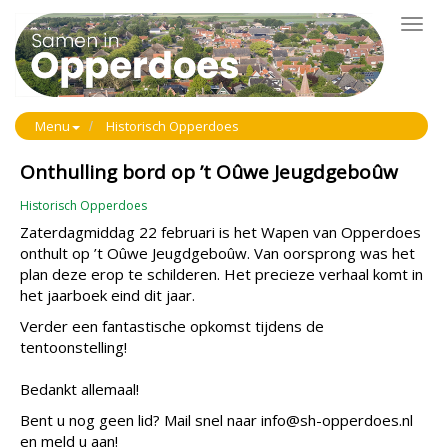
Toggl
navig
Menu
Historisch Opperdoes
Onthulling bord op ’t Oûwe Jeugdgeboûw
Historisch Opperdoes
Zaterdagmiddag 22 februari is het Wapen van Opperdoes
onthult op ’t Oûwe Jeugdgeboûw. Van oorsprong was het
plan deze erop te schilderen. Het precieze verhaal komt in
het jaarboek eind dit jaar.
Verder een fantastische opkomst tijdens de
tentoonstelling!
Bedankt allemaal!
Bent u nog geen lid? Mail snel naar info@sh-opperdoes.nl
en meld u aan!