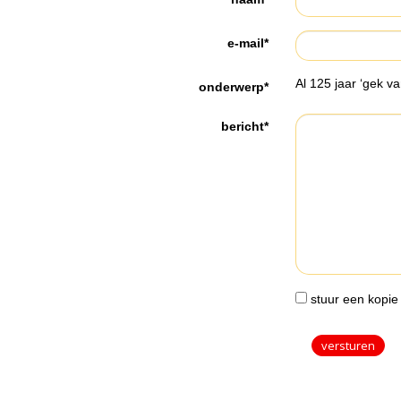
e-mail*
Al 125 jaar ‘gek va
onderwerp*
bericht*
stuur een kopie 
versturen