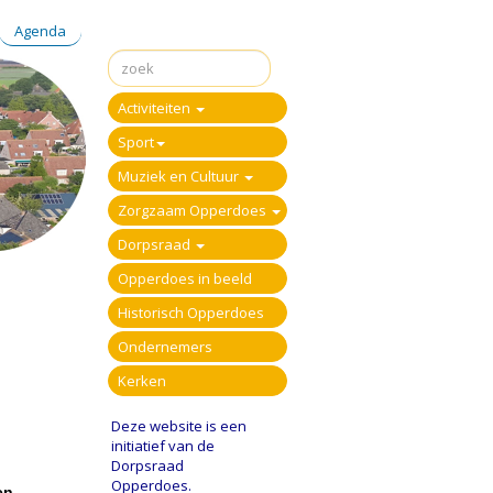
Agenda
Activiteiten
Sport
Muziek en Cultuur
Zorgzaam Opperdoes
Dorpsraad
Opperdoes in beeld
Historisch Opperdoes
Ondernemers
Kerken
Deze website is een
initiatief van de
Dorpsraad
Opperdoes.
en